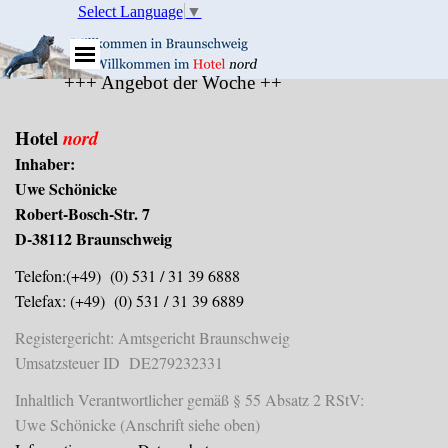
Direkt zum Seiteninhalt
Select Language
▼
Menü überspringen
+++ Angebot der Woche +++ Angebot des Monats
Hotel
nord
Inhaber:
Uwe Schönicke
Robert-Bosch-Str. 7
D-38112 Braunschweig
Telefon:(+49) (0) 531 / 31 39 6888
Telefax: (+49) (0) 531 / 31 39 6889
Registergericht: Amtsgericht Braunschweig
Umsatzsteuer ID DE279232331
Inhaltlich Verantwortlicher gemäß § 55 Absatz 2 RStV:
Uwe Schönicke (Anschrift siehe oben)