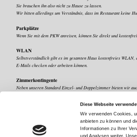
Sie brauchen ihn also nicht zu Hause zu lassen.
Wir bitten allerdings um Verständnis, dass im Restaurant keine Hu
Parkplätze
Wenn Sie mit dem PKW anreisen, können Sie direkt und kostenfre
WLAN
Selbstverständlich gibt es im gesamten Haus kostenfreies WLAN, da
E-Mails checken oder arbeiten können.
Zimmerkontingente
Neben unseren Standard Einzel- und Doppelzimmer bieten wir auc
Auch ein behindertengerechtes Zimmer steht Ihnen zur Verfügung.
Alle Zimmer verfügen u.a. Sky-Vollprogramm, Dusche, WC, Schre
Diese Webseite verwende
Des Weiteren verfügen unsere Apartments über eine Kochgelegenh
Wir verwenden Cookies, um
anbieten zu können und di
Informationen zu Ihrer Ve
und Analysen weiter. Unse