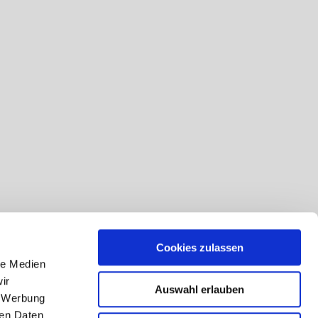
Cookies zulassen
le Medien
ir
Auswahl erlauben
, Werbung
ren Daten