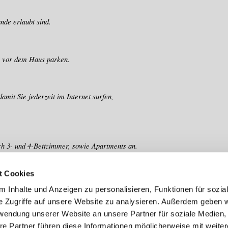
nde erlaubt sind.
i vor dem Haus parken.
mit Sie jederzeit im Internet surfen,
h 3- und 4-Bettzimmer, sowie Apartments an.
ibtisch, Radiowecker und Haartrockner.
t Cookies
eit, sowie einen Kühlschrank.
 Inhalte und Anzeigen zu personalisieren, Funktionen für sozia
e Zugriffe auf unsere Website zu analysieren. Außerdem geben w
rwendung unserer Website an unsere Partner für soziale Medien
re Partner führen diese Informationen möglicherweise mit weite